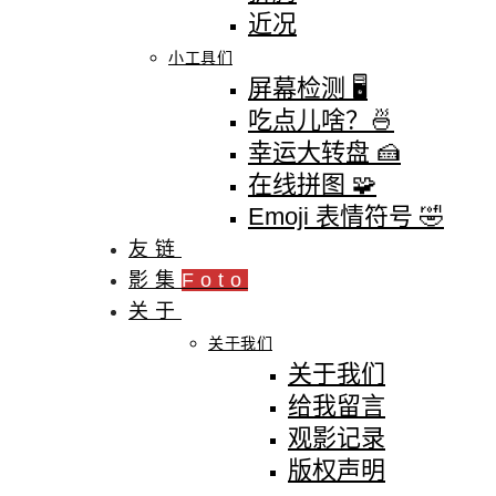
近况
小工具们
屏幕检测 🖥
吃点儿啥？🍜
幸运大转盘 🍰
在线拼图 🧩
Emoji 表情符号 🤣
友链
影集
Foto
关于
关于我们
关于我们
给我留言
观影记录
版权声明