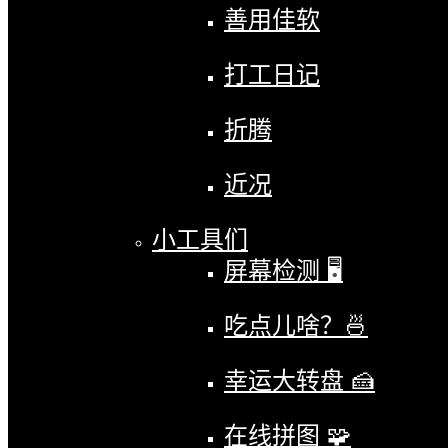
善用佳软
打工日记
折腾
近况
小工具们
屏幕检测 🖥
吃点儿啥？🍜
幸运大转盘 🍰
在线拼图 🧩