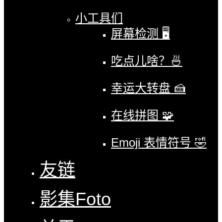
小工具们
屏幕检测 🖥
吃点儿啥？🍜
幸运大转盘 🍰
在线拼图 🧩
Emoji 表情符号 🤣
友链
影集
Foto