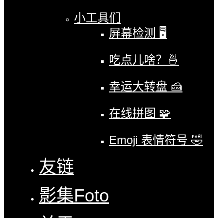
小工具们
屏幕检测 🖥
吃点儿啥？🍜
幸运大转盘 🍰
在线拼图 🧩
Emoji 表情符号 🤣
友链
影集
Foto