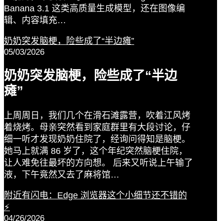
Banana 3.1 这类高质量生成模型，还在图像编
辑、内容填充…
奶奶突发脑梗，险些成了“半边瘫”
05/03/2026
奶奶突发脑梗，险些成了“半边
瘫”
上周周日，我们几个在滑石滩露营，吹着江风烤
着烧烤。母亲突然看到家庭群里有大段讨论，仔
细一听才发现奶奶住院了，经询问得知是脑梗。
她马上就满 86 岁了，这个年纪突然脑梗住院，
让人难免往最坏的方向想。 后来又听说上午输了
液，下午竟然又去了麻将馆…
附近有闪电：Edge 浏览器这个小细节还不错的
⚡️
04/26/2026