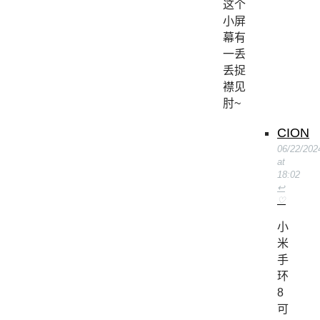
这个
小屏
幕有
一丢
丢捉
襟见
肘~
CION
06/22/202
at
18:02
↩
♡
小
米
手
环
8
可