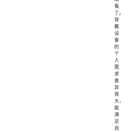
看
了。
穿
戴
设
备
的
个
人
需
求
差
异
很
大，
能
满
足
自