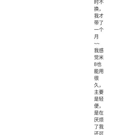
时不
换，
我才
带了
一个
月
~~
我感
觉米
8也
能用
很
久，
主要
是轻
便，
是在
厌烦
了我
还可