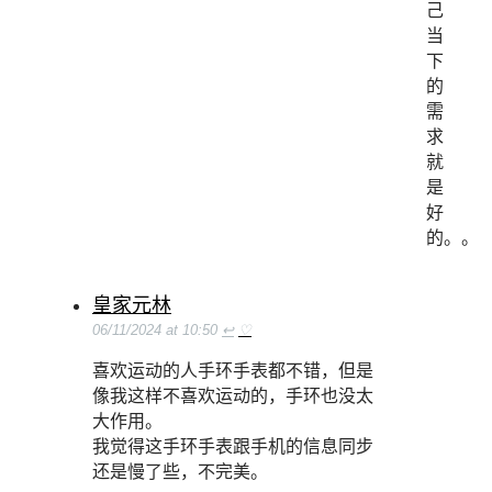
己
当
下
的
需
求
就
是
好
的。。
皇家元林
06/11/2024 at 10:50
↩
♡
喜欢运动的人手环手表都不错，但是
像我这样不喜欢运动的，手环也没太
大作用。
我觉得这手环手表跟手机的信息同步
还是慢了些，不完美。