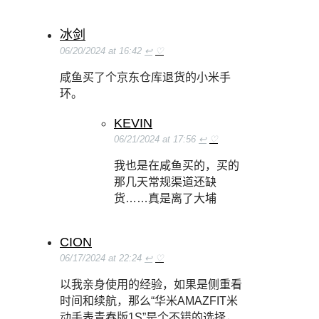
冰剑
06/20/2024 at 16:42
↩
♡
咸鱼买了个京东仓库退货的小米手
环。
KEVIN
06/21/2024 at 17:56
↩
♡
我也是在咸鱼买的，买的
那几天常规渠道还缺
货……真是离了大埔
CION
06/17/2024 at 22:24
↩
♡
以我亲身使用的经验，如果是侧重看
时间和续航，那么“华米AMAZFIT米
动手表青春版1S”是个不错的选择，