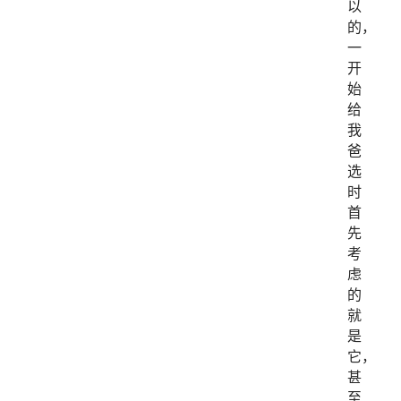
以
的，
一
开
始
给
我
爸
选
时
首
先
考
虑
的
就
是
它，
甚
至