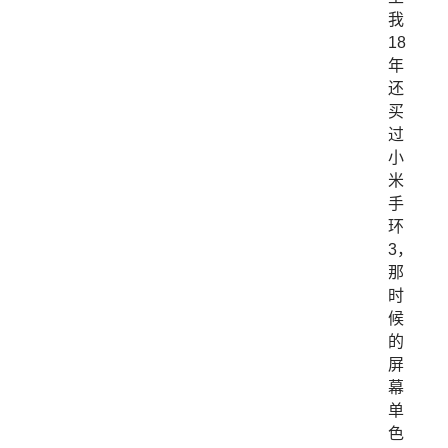
我
18
年
还
买
过
小
米
手
环
3，
那
时
候
的
屏
幕
单
色