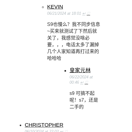
KEVIN
06/21/2024 at 18:01
↩
♡
S9也慢么？我不同步信息
~买来就测试了下然后就
关了，我感觉没啥必
要，，，电话太多了漏掉
几个人家知道再打过来的
哈哈哈
皇家元林
06/22/2024 at
00:46
↩
♡
s9 可搞不起
呢！s7，还是
二手的
CHRISTOPHER
06/10/2024 at 22:02
↩
♡