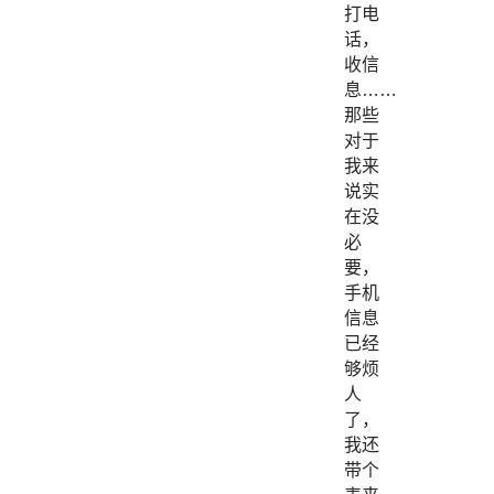
打电
话，
收信
息……
那些
对于
我来
说实
在没
必
要，
手机
信息
已经
够烦
人
了，
我还
带个