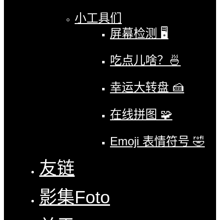
小工具们
屏幕检测 🖥
吃点儿啥？🍜
幸运大转盘 🍰
在线拼图 🧩
Emoji 表情符号 🤣
友链
影集
Foto