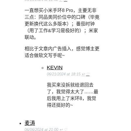
一直想买小米手环8 Pro，主要无非
三点：同品类同价位中的口碑（毕竟
更新换代这么多版本）；番茄时钟
（用了工作&学习是极好的）；米家
联动。
相比于文章内广告插入，感觉博主更
适合做软文写手呢~
KEVIN
06/21/2024 at 18:15
↩
♡
我买来没拆就给退回去
了，我觉得太大了……最
后我用上了米环8，我觉
得还挺好的~
麦涛
06/06/2024 at 21:00
↩
♡