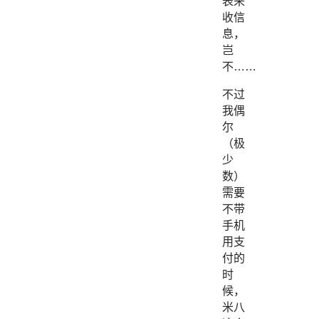
表来
收信
息，
岂
不……
不过
我偶
尔
（极
少
数）
需要
不带
手机
用支
付的
时
候，
米八