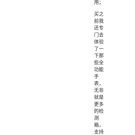
用；
买之
前我
还专
门去
体验
了一
下那
些全
功能
手
表，
无非
就是
更多
的检
测
箱，
支持