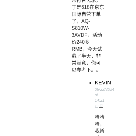
常符合需求，
于是618在京东
国际自营下单
了，AQ-
S810W-
3AVDF，活动
价240多
RMB，今天试
戴了半天，非
常满意，你可
以参考下。。
KEVIN
06/22/2024
at
14:21
↩
♡
哈哈
哈，
我暂