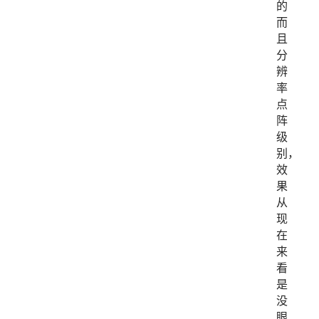
的
而
且
分
辨
率
点
阵
级
别，
效
果
从
现
在
来
看
是
没
眼