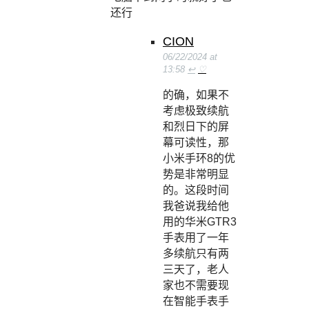
还行
CION
06/22/2024 at
13:58
↩
♡
的确，如果不
考虑极致续航
和烈日下的屏
幕可读性，那
小米手环8的优
势是非常明显
的。这段时间
我爸说我给他
用的华米GTR3
手表用了一年
多续航只有两
三天了，老人
家也不需要现
在智能手表手