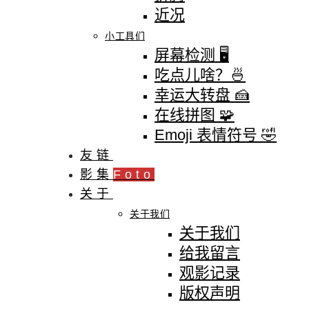
近况
小工具们
屏幕检测 🖥
吃点儿啥？🍜
幸运大转盘 🍰
在线拼图 🧩
Emoji 表情符号 🤣
友链
影集
Foto
关于
关于我们
关于我们
给我留言
观影记录
版权声明