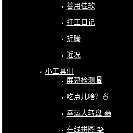
善用佳软
打工日记
折腾
近况
小工具们
屏幕检测 🖥
吃点儿啥？🍜
幸运大转盘 🍰
在线拼图 🧩