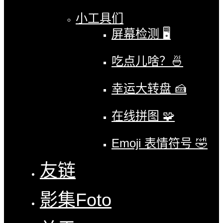
小工具们
屏幕检测 🖥
吃点儿啥？🍜
幸运大转盘 🍰
在线拼图 🧩
Emoji 表情符号 🤣
友链
影集
Foto